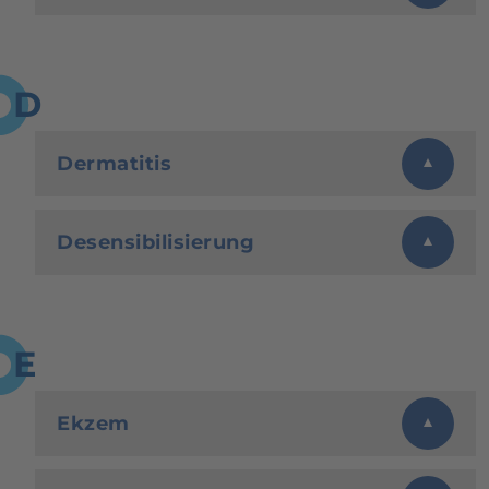
D
Dermatitis
Desensibilisierung
E
Ekzem