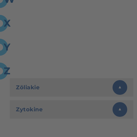
X
Y
Z
Zöliakie
Zytokine