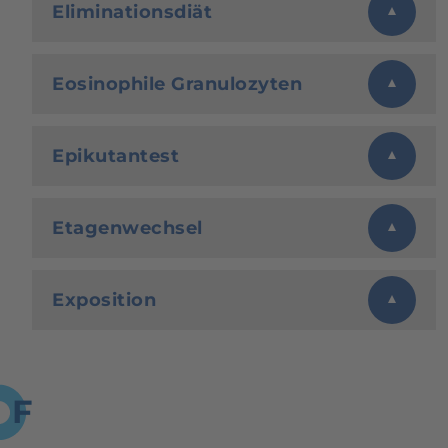
Eliminationsdiät
Eosinophile Granulozyten
Epikutantest
Etagenwechsel
Exposition
F