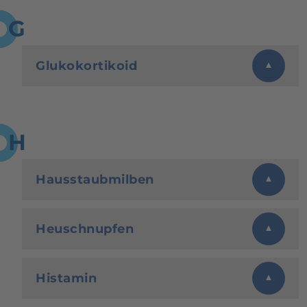
G
Glukokortikoid
H
Hausstaubmilben
Heuschnupfen
Histamin