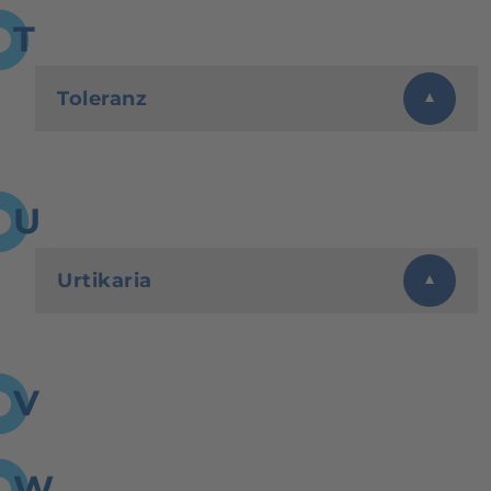
T
Toleranz
U
Urtikaria
V
W