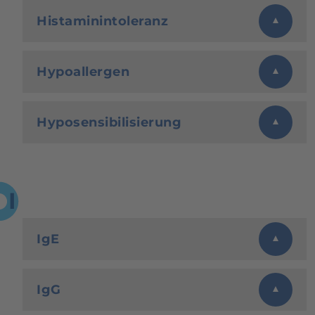
Histaminintoleranz
Hypoallergen
Hyposensibilisierung
I
IgE
IgG