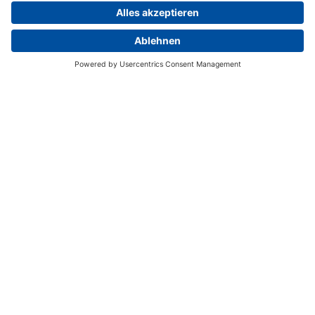
Du suchst einen Facharzt?
ARZT FINDEN
URSACHEN & AUSLÖSER VON
ALLERGIEN
Du bist ein Sensibelchen – zumindest, wenn du
eine Allergie hast. Sie ist die Folge einer
Überempfindlichkeit gegenüber eigentlich
harmlosen Stoffen. Erfahre, welche eine
allergische Reaktion auslösen können.
MEHR ERFAHREN